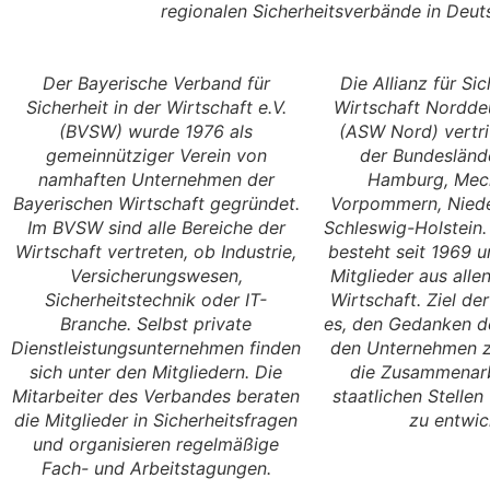
regionalen Sicherheitsverbände in Deut
Der Bayerische Verband für
Die Allianz für Sic
Sicherheit in der Wirtschaft e.V.
Wirtschaft Norddeu
(BVSW) wurde 1976 als
(ASW Nord) vertri
gemeinnütziger Verein von
der Bundesländ
namhaften Unternehmen der
Hamburg, Mec
Bayerischen Wirtschaft gegründet.
Vorpommern, Nied
Im BVSW sind alle Bereiche der
Schleswig-Holstein
Wirtschaft vertreten, ob Industrie,
besteht seit 1969 u
Versicherungswesen,
Mitglieder aus alle
Sicherheitstechnik oder IT-
Wirtschaft. Ziel de
Branche. Selbst private
es, den Gedanken de
Dienstleistungsunternehmen finden
den Unternehmen z
sich unter den Mitgliedern. Die
die Zusammenarb
Mitarbeiter des Verbandes beraten
staatlichen Stelle
die Mitglieder in Sicherheitsfragen
zu entwic
und organisieren regelmäßige
Fach- und Arbeitstagungen.