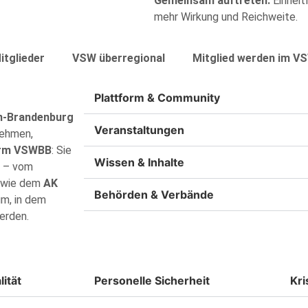
Gemeinsam auftreten:
Einheit
mehr Wirkung und Reichweite.
itglieder
VSW überregional
Mitglied werden im V
Plattform & Community
in‑Brandenburg
Veranstaltungen
nehmen,
orm VSWBB
: Sie
Wissen & Inhalte
n – vom
n wie dem
AK
Behörden & Verbände
um, in dem
erden.
ität
Personelle Sicherheit
Kr