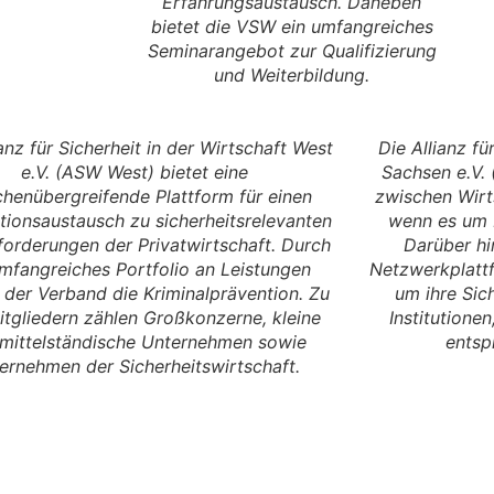
Erfahrungsaustausch. Daneben
bietet die VSW ein umfangreiches
Seminarangebot zur Qualifizierung
und Weiterbildung.
ianz für Sicherheit in der Wirtschaft West
Die Allianz fü
e.V. (ASW West) bietet eine
Sachsen e.V. 
henübergreifende Plattform für einen
zwischen Wirts
tionsaustausch zu sicherheitsrelevanten
wenn es um F
orderungen der Privatwirtschaft. Durch
Darüber hi
umfangreiches Portfolio an Leistungen
Netzwerkplattf
 der Verband die Kriminalprävention. Zu
um ihre Sic
itgliedern zählen Großkonzerne, kleine
Institutionen
mittelständische Unternehmen sowie
entsp
ernehmen der Sicherheitswirtschaft.