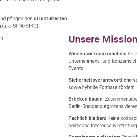
und pflegen den
strukturierten
 (u. a. SIPA/SIKO).
Unsere Missio
Wissen wirksam machen:
Rele
Unternehmens‑ und Konzernsicherh
Events.
Sicherheitsverantwortliche v
sowie hybride Formate fördern 
Brücken bauen:
Zusammenarbeit
Berlin‑Brandenburg intensiviere
Fachlich bleiben:
Keine politis
politische Interessenvertretun