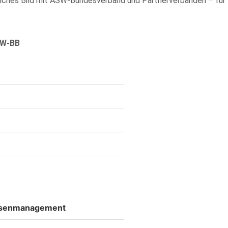
liches Bild mit ASW‑Bundesverband und Partnerverbänden – für
SW-BB
isenmanagement