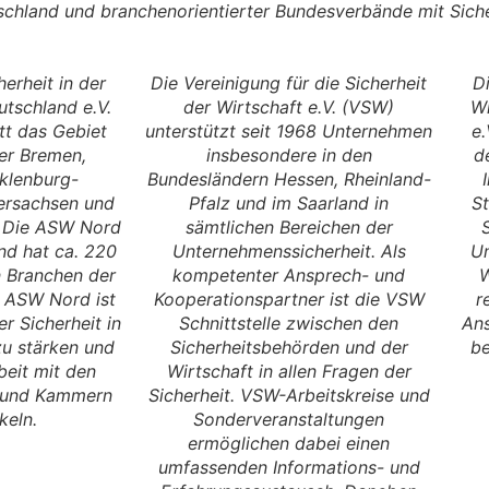
schland und branchenorientierter Bundesverbände mit Sich
herheit in der
Die Vereinigung für die Sicherheit
Di
tschland e.V.
der Wirtschaft e.V. (VSW)
Wi
tt das Gebiet
unterstützt seit 1968 Unternehmen
e
er Bremen,
insbesondere in den
d
klenburg-
Bundesländern Hessen, Rheinland-
ersachsen und
Pfalz und im Saarland in
St
. Die ASW Nord
sämtlichen Bereichen der
nd hat ca. 220
Unternehmenssicherheit. Als
Un
n Branchen der
kompetenter Ansprech- und
W
r ASW Nord ist
Kooperationspartner ist die VSW
r
r Sicherheit in
Schnittstelle zwischen den
Ans
u stärken und
Sicherheitsbehörden und der
be
eit mit den
Wirtschaft in allen Fragen der
n und Kammern
Sicherheit. VSW-Arbeitskreise und
keln.
Sonderveranstaltungen
ermöglichen dabei einen
umfassenden Informations- und