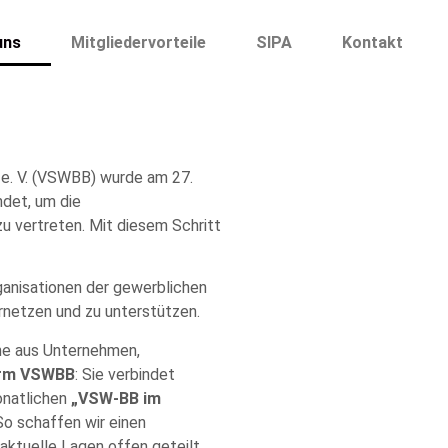
uns
Mitgliedervorteile
SIPA
Kontakt
g e. V. (VSWBB) wurde am 27.
det, um die
zu vertreten. Mit diesem Schritt
anisationen der gewerblichen
ernetzen und zu unterstützen.
che aus Unternehmen,
orm VSWBB
: Sie verbindet
onatlichen
„VSW‑BB im
 So schaffen wir einen
aktuelle Lagen offen geteilt